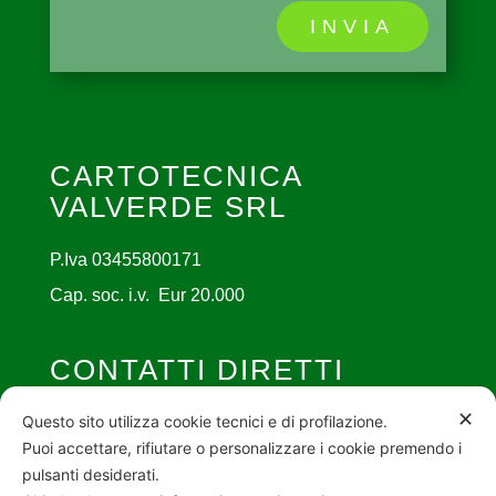
INVIA
CARTOTECNICA
VALVERDE SRL
P.Iva 03455800171
Cap. soc. i.v. Eur 20.000
CONTATTI DIRETTI

✕
info@cartotecnicavalverde.it
Questo sito utilizza cookie tecnici e di profilazione.
Puoi accettare, rifiutare o personalizzare i cookie premendo i

030 - 27 91 857
pulsanti desiderati.

Via C. Terranova 3/A REZZATO (BS)