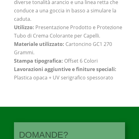
diverse tonalità arancio e una linea retta che
conduce a una goccia in basso a simulare la
caduta.
Utilizzo:
Presentazione Prodotto e Protezione
Tubo di Crema Colorante per Capelli.
Materiale utilizzato:
Cartoncino GC1 270
Grammi.
Stampa tipografica:
Offset 6 Colori
Lavorazioni aggiuntive e finiture speciali:
Plastica opaca + UV serigrafico spessorato
DOMANDE?