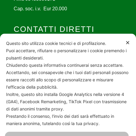
Cap. soc. i.v. Eur 20.000
CONTATTI DIRETTI

info@cartotecnicavalverde.it
✕
Questo sito utilizza cookie tecnici e di profilazione.
Puoi accettare, rifiutare o personalizzare i cookie premendo i

030 - 27 91 857
pulsanti desiderati.

Via C. Terranova 3/A REZZATO (BS)
Chiudendo questa informativa continuerai senza accettare.
Accettando, sei consapevole che i tuoi dati personali possono
essere raccolti allo scopo di personalizzare e misurare
INFORMATIVE
l'efficacia della pubblicità.
Inoltre, questo sito installa Google Analytics nella versione 4
Privacy Policy
(GA4), Facebook Remarketing, TikTok Pixel con trasmissione
Cookie Policy
di dati anonimi tramite proxy.
Prestando il consenso, l'invio dei dati sarà effettuato in
Consenso
maniera anonima, tutelando così la tua privacy.
SOCIAL NETWORK