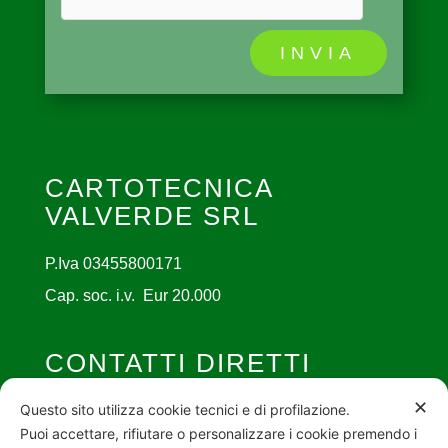
INVIA
CARTOTECNICA
VALVERDE SRL
P.Iva 03455800171
Cap. soc. i.v. Eur 20.000
CONTATTI DIRETTI

✕
info@cartotecnicavalverde.it
Questo sito utilizza cookie tecnici e di profilazione.
Puoi accettare, rifiutare o personalizzare i cookie premendo i

030 - 27 91 857