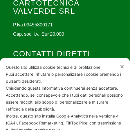
CARTOTECNICA
VALVERDE SRL
P.Iva 03455800171
Cap. soc. i.v. Eur 20.000
CONTATTI DIRETTI

✕
info@cartotecnicavalverde.it
Questo sito utilizza cookie tecnici e di profilazione.
Puoi accettare, rifiutare o personalizzare i cookie premendo i

030 - 27 91 857
pulsanti desiderati.

Via C. Terranova 3/A REZZATO (BS)
Chiudendo questa informativa continuerai senza accettare.
Accettando, sei consapevole che i tuoi dati personali possono
essere raccolti allo scopo di personalizzare e misurare
INFORMATIVE
l'efficacia della pubblicità.
Inoltre, questo sito installa Google Analytics nella versione 4
Privacy Policy
(GA4), Facebook Remarketing, TikTok Pixel con trasmissione
Cookie Policy
di dati anonimi tramite proxy.